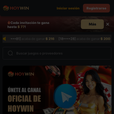
Iniciar sesión
Registrarse
Cada invitación te gana
Más
hasta
$ 77
!
rse
$ 900
13****22
acaba de retirarse
$ 1500
13****86
acaba de reti
8]
acaba de ganar
$ 200
[17****86]
acaba de ganar
$ 556
[13****24
[15****76]
acaba de ganar un
61
bote
[19****77]
acaba de gana
Buscar juegos o proveedores