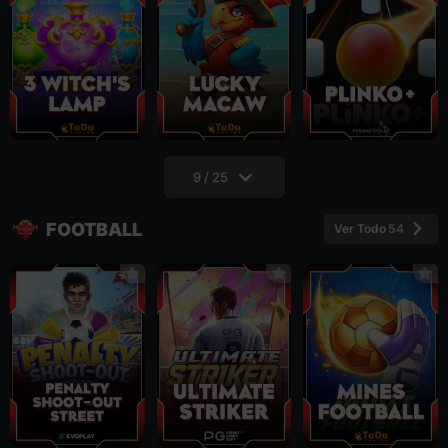
9 / 25
FOOTBALL
Ver Todo
54