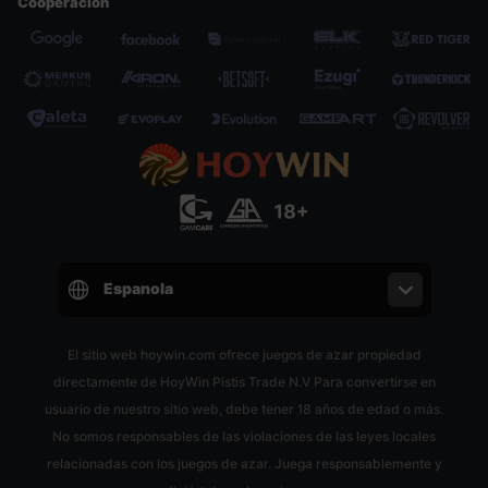
Cooperación
PRIMA:
$ 48
Fortune Gems 500
PRIMA:
$ 32
Bonus Mania Plinko
PRIMA:
$ 24
Fortune Gems 2
PRIMA:
$ 13.5
Espanola
Lucky Jaguar
PRIMA:
$ 14
El sitio web hoywin.com ofrece juegos de azar propiedad
Fortune Garuda 500
directamente de HoyWin Pistis Trade N.V Para convertirse en
usuario de nuestro sitio web, debe tener 18 años de edad o más.
PRIMA:
$ 120
No somos responsables de las violaciones de las leyes locales
Fortune Gems 500
relacionadas con los juegos de azar. Juega responsablemente y