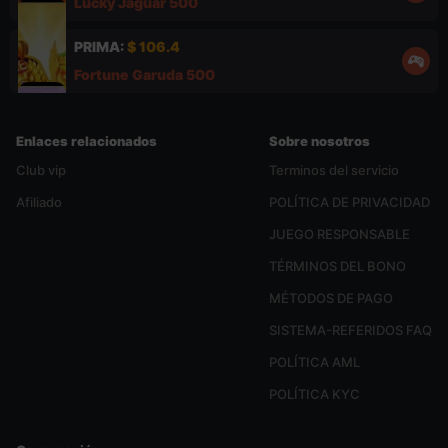
Lucky Jaguar 500
PRIMA:
$ 106.4
Fortune Garuda 500
PRIMA:
$ 18
Enlaces relacionados
Sobre nosotros
Fortune Garuda 500
Club vip
Terminos del servicio
PRIMA:
$ 40
Afiliado
POLÍTICA DE PRIVACIDAD
Lucky Jaguar 500
JUEGO RESPONSABLE
PRIMA:
$ 200
TÉRMINOS DEL BONO
Fortune Coins 2
MÉTODOS DE PAGO
SISTEMA-REFERIDOS FAQ
PRIMA:
$ 189
POLÍTICA AML
Olympigs
POLÍTICA KYC
PRIMA:
$ 24
Fortune Coins