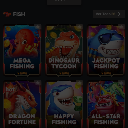
FISH
Ver Todo
26