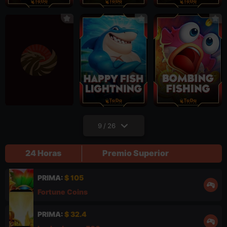
9 / 26
24 Horas
Premio Superior
PRIMA:
$ 105
Fortune Coins
PRIMA:
$ 32.4