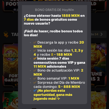
BONO GRATIS DE HoyWin
¿Cómo obtener hasta
1888 MXN
en
7 días
de bonos gratuitos como
9 / 24
nuevo usuario?
¡Fácil de hacer, recibe bonos todos
TADA
Ver Todo
34
los días!
✅
Descarga la app y recibe
20
MXN
✅
Inicia sesión los días
1, 2, 3 y
4
y recibe
8
- 188 MXN
✅
Inicia sesión 7 días
consecutivos como VIP y gana
11 MXN
adicionales
✅
Bono de actualización VIP:
2
MXN
✅
Bono semanal VIP:
1 MXN
✅
Sorpresa del Día de Miembro
cada domingo:
5 - 888 MXN
✅
¡No pierdas esta
oportunidad, gana más
jugando más! ✨