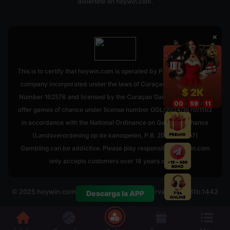
diviértete en hoywin.com.
PRIMA:
$ 50
Lotería Mexicana
×
×
PRIMA:
$ 40
Fortune Ox
This is to certify that hoywin.com is operated by Pistis Trade N.V., a
PRIMA:
$ 2
company incorporated under the laws of Curaçao with Company
$ 300
$ 2K
Multi Hot 5
Number 162576 and licensed by the Curaçao Gaming Authority to
1d
23
59
00
59
07
:
:
:
:
offer games of chance under license number OGL/2024/1670/1153
PRIMA:
$ 18
in accordance with the National Ordinance on Games of Chance
Fortune Gems 3
(Landsverordening op de kansspelen, P.B. 2024, no. 157)
Gambling can be addictive. Please play responsibly. hoywin.com
PRIMA:
$ 1.3
only accepts customers over 18 years of age.
FORTUNE SHEEP
© 2025 hoywin.com Todos los derechos reservados. V531b.1442
PRIMA:
$ 1000
Descarga la APP
Fortune Gems 2
PRIMA:
$ 150