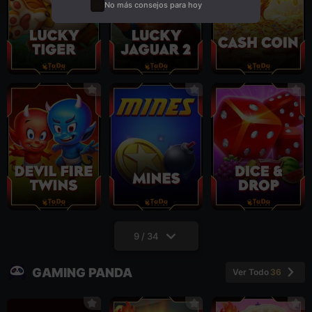
No más consejos para hoy
9 / 34
GAMING PANDA
Ver Todo
36